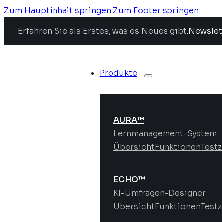
Zum Hauptinhalt springen
Zum Footer springen
Erfahren Sie als Erstes, was es Neues gibt.
Newslet
Produkte
AURA™
Lernmanagement-System
Übersicht
Funktionen
Test
ECHO™
KI-Umfragen-Designer
Übersicht
Funktionen
Test