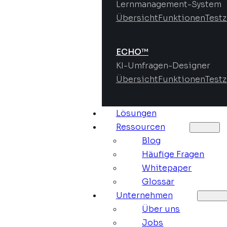
Lernmanagement-System
Übersicht
Funktionen
Test
ECHO™
KI-Umfragen-Designer
Übersicht
Funktionen
Test
Lösungen
Ressourcen
Blog
Häufige Fragen
Whitepaper
Glossar
Unternehmen
Über uns
Jobs