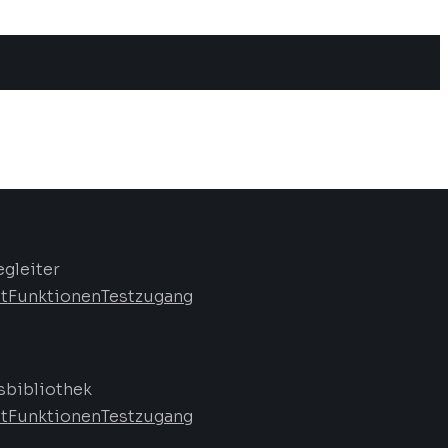
egleiter
t
Funktionen
Testzugang
bibliothek
t
Funktionen
Testzugang