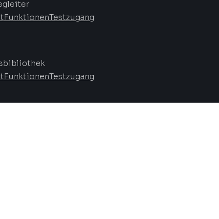
egleiter
t
Funktionen
Testzugang
bibliothek
t
Funktionen
Testzugang