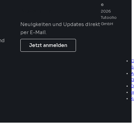
©
Newsletter
2026
Tutoolio
Neuigkeiten und Updates direkt
GmbH
per E-Mail.
nd
Jetzt anmelden
C
S
A
G
D
I
K