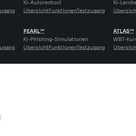
KI-Autorentool
KI-Lernb
zugang
Übersicht
Funktionen
Testzugang
Übersich
PEARL™
ATLAS™
KI-Phishing-Simulationen
WBT-Kurs
zugang
Übersicht
Funktionen
Testzugang
Übersich