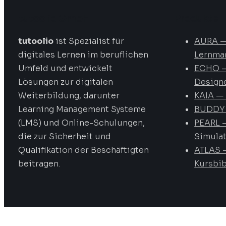
tutoolio GmbH
Produkte
tutoolio
ist Spezialist für
AURA 
digitales Lernen im beruflichen
Lernma
Umfeld und entwickelt
ECHO –
Lösungen zur digitalen
Design
Weiterbildung, darunter
KAIA — 
Learning Management Systeme
BUDDY 
(LMS) und Online-Schulungen,
PEARL —
die zur Sicherheit und
Simula
Qualifikation der Beschäftigten
ATLAS 
beitragen.
Kursbib