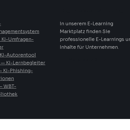
Digitale Weiterbildung
—
In unserem E-Learning
nagementsystem
Marktplatz finden Sie
 KI-Umfragen-
professionelle E-Learnings u
er
Inhalte für Unternehmen.
KI-Autorentool
Marktplatz öffnen
— KI-Lernbegleiter
 KI-Phishing-
tionen
— WBT-
liothek