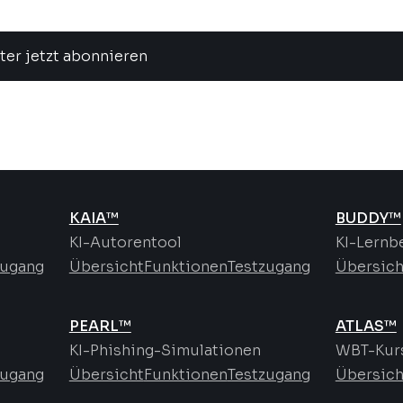
ter jetzt abonnieren
KAIA™
BUDDY™
KI-Autorentool
KI-Lernb
zugang
Übersicht
Funktionen
Testzugang
Übersich
PEARL™
ATLAS™
KI-Phishing-Simulationen
WBT-Kurs
zugang
Übersicht
Funktionen
Testzugang
Übersich