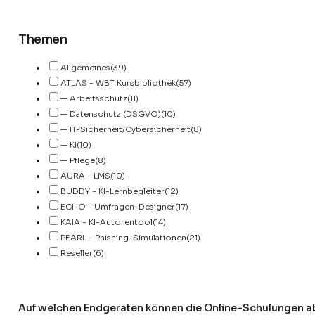
Themen
Allgemeines
(39)
ATLAS - WBT Kursbibliothek
(57)
— Arbeitsschutz
(11)
— Datenschutz (DSGVO)
(10)
— IT-Sicherheit/Cybersicherheit
(8)
— KI
(10)
— Pflege
(8)
AURA - LMS
(10)
BUDDY - KI-Lernbegleiter
(12)
ECHO - Umfragen-Designer
(17)
KAIA - KI-Autorentool
(14)
PEARL - Phishing-Simulationen
(21)
Reseller
(6)
Auf welchen Endgeräten können die Online-Schulungen a