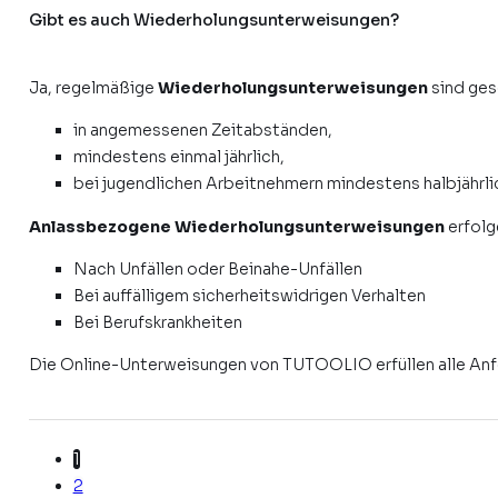
Gibt es auch Wiederholungsunterweisungen?
Ja, regelmäßige
Wiederholungsunterweisungen
sind ges
in angemessenen Zeitabständen,
mindestens einmal jährlich,
bei jugendlichen Arbeitnehmern mindestens halbjährli
Anlassbezogene Wiederholungsunterweisungen
erfolge
Nach Unfällen oder Beinahe-Unfällen
Bei auffälligem sicherheitswidrigen Verhalten
Bei Berufskrankheiten
Die Online-Unterweisungen von TUTOOLIO erfüllen alle Anfo
1
2