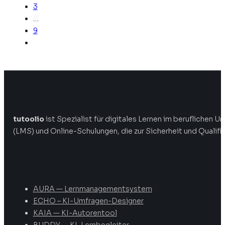
3
…
9
tutoolio GmbH
tutoolio
ist Spezialist für digitales Lernen im beruflichen
(LMS) und Online-Schulungen, die zur Sicherheit und Qualifi
Produkte
AURA — Lernmanagementsystem
ECHO – KI-Umfragen-Designer
KAIA — KI-Autorentool