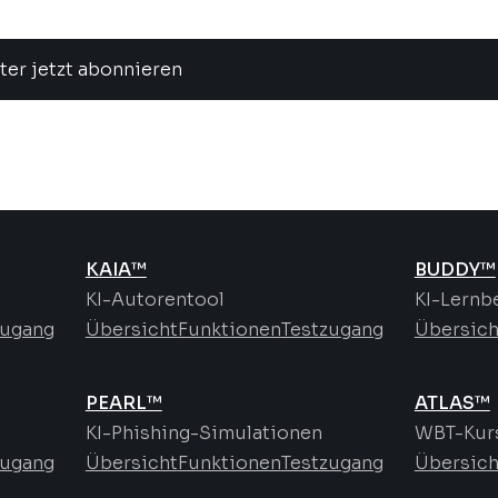
ter jetzt abonnieren
KAIA™
BUDDY™
KI-Autorentool
KI-Lernb
zugang
Übersicht
Funktionen
Testzugang
Übersich
PEARL™
ATLAS™
KI-Phishing-Simulationen
WBT-Kurs
zugang
Übersicht
Funktionen
Testzugang
Übersich