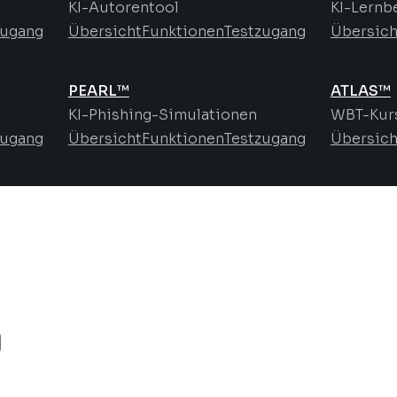
KI-Autorentool
KI-Lernb
zugang
Übersicht
Funktionen
Testzugang
Übersich
PEARL™
ATLAS™
KI-Phishing-Simulationen
WBT-Kurs
zugang
Übersicht
Funktionen
Testzugang
Übersich