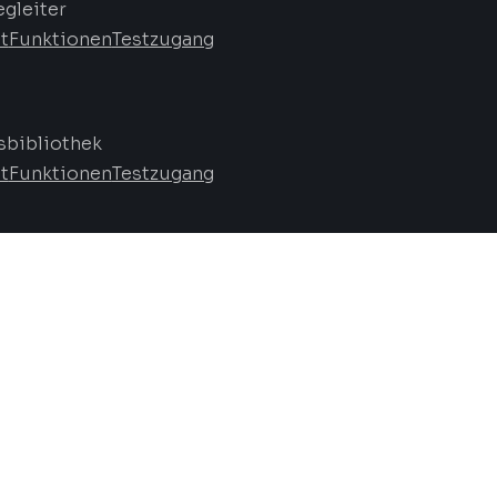
egleiter
t
Funktionen
Testzugang
bibliothek
t
Funktionen
Testzugang