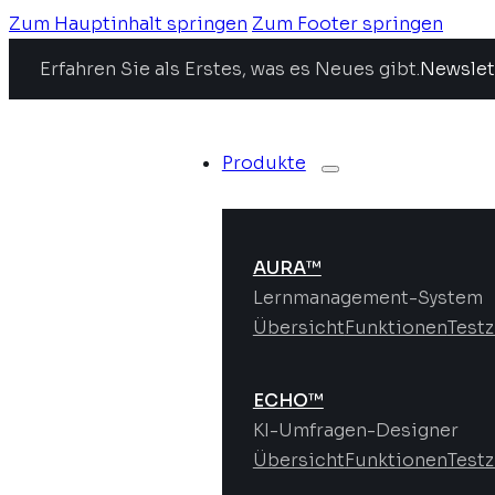
Zum Hauptinhalt springen
Zum Footer springen
Erfahren Sie als Erstes, was es Neues gibt.
Newslet
Produkte
AURA™
Lernmanagement-System
Übersicht
Funktionen
Test
ECHO™
KI-Umfragen-Designer
Übersicht
Funktionen
Test