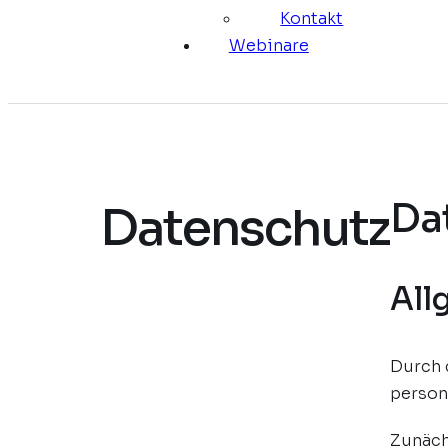
Kontakt
Webinare
Da
Datenschutz
All
Durch 
person
Zunäch