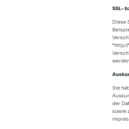
SSL- b
Diese 
Beispie
Versch
“http:/
Verschl
werden
Auskun
Sie ha
Auskun
der Da
sowie 
Impres