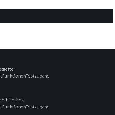
egleiter
t
Funktionen
Testzugang
bibliothek
t
Funktionen
Testzugang