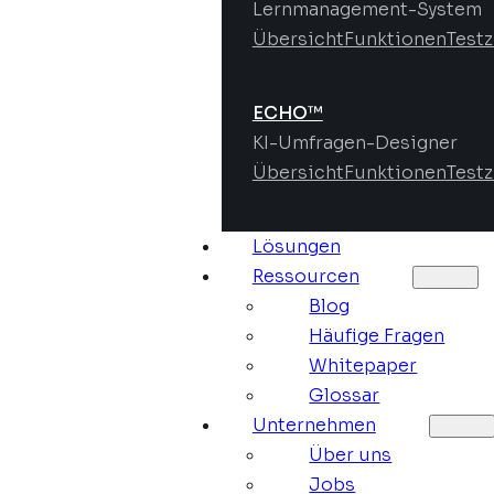
Lernmanagement-System
Übersicht
Funktionen
Test
ECHO™
KI-Umfragen-Designer
Übersicht
Funktionen
Test
Lösungen
Ressourcen
Blog
Häufige Fragen
Whitepaper
Glossar
Unternehmen
Über uns
Jobs