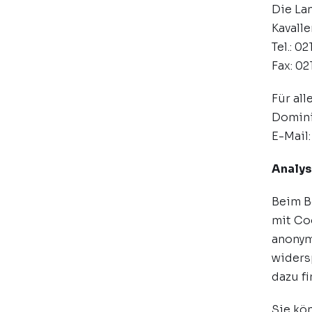
Die La
Kavalle
Tel.: 0
Fax: 02
Für al
Domini
E-Mail
Analys
Beim B
mit Co
anonym
widers
dazu f
Sie kö