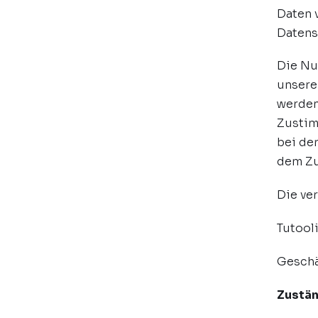
Daten 
Datens
Die Nu
unsere
werden,
Zustim
bei de
dem Zug
Die ver
Tutool
Geschä
Zustän