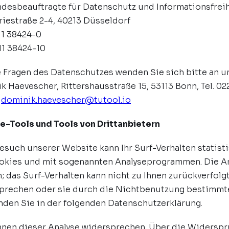
ndesbeauftragte für Datenschutz und Informationsfrei
riestraße 2-4, 40213 Düsseldorf
211 38424-0
11 38424-10
le Fragen des Datenschutzes wenden Sie sich bitte an 
k Haevescher, Rittershausstraße 15, 53113 Bonn, Tel. 0
:
dominik.haevescher@tutool.io
e-Tools und Tools von Drittanbietern
esuch unserer Website kann Ihr Surf-Verhalten statist
okies und mit sogenannten Analyseprogrammen. Die Anal
; das Surf-Verhalten kann nicht zu Ihnen zurückverfolg
prechen oder sie durch die Nichtbenutzung bestimmter
inden Sie in der folgenden Datenschutzerklärung.
nnen dieser Analyse widersprechen. Über die Widerspr