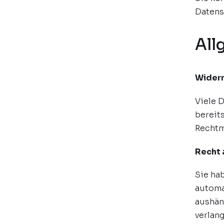
Datens
All
Widerr
Viele 
bereits
Rechtm
Recht 
Sie hab
automa
aushän
verlang