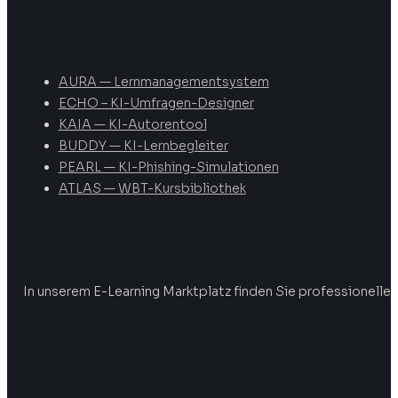
Produkte
AURA — Lernmanagementsystem
ECHO – KI-Umfragen-Designer
KAIA — KI-Autorentool
BUDDY — KI-Lernbegleiter
PEARL — KI-Phishing-Simulationen
ATLAS — WBT-Kursbibliothek
Digitale Weiterbildung
In unserem E-Learning Marktplatz finden Sie professionelle 
Marktplatz öffnen
Newsletter