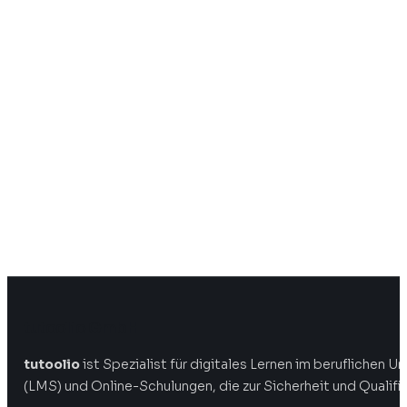
tutoolio GmbH
tutoolio
ist Spezialist für digitales Lernen im beruflichen
(LMS) und Online-Schulungen, die zur Sicherheit und Qualifi