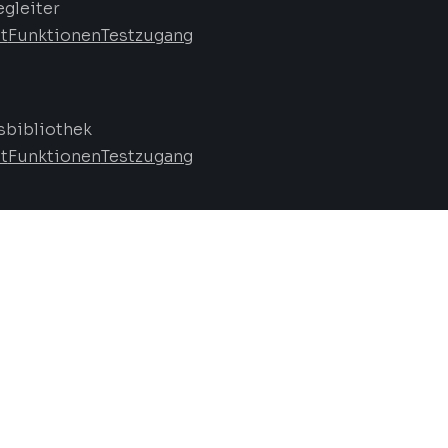
egleiter
t
Funktionen
Testzugang
bibliothek
t
Funktionen
Testzugang