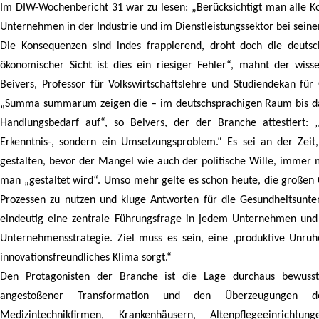
Im DIW-Wochenbericht 31 war zu lesen: „Berücksichtigt man alle K
Unternehmen in der Industrie und im Dienstleistungssektor bei sein
Die Konsequenzen sind indes frappierend, droht doch die deutsc
ökonomischer Sicht ist dies ein riesiger Fehler“, mahnt der wiss
Beivers, Professor für Volkswirtschaftslehre und Studiendekan fü
„Summa summarum zeigen die – im deutschsprachigen Raum bis dat
Handlungsbedarf auf“, so Beivers, der der Branche attestiert:
Erkenntnis-, sondern ein Umsetzungsproblem.“ Es sei an der Zeit
gestalten, bevor der Mangel wie auch der politische Wille, immer m
man „gestaltet wird“. Umso mehr gelte es schon heute, die großen 
Prozessen zu nutzen und kluge Antworten für die Gesundheitsuntern
eindeutig eine zentrale Führungsfrage in jedem Unternehmen und wi
Unternehmensstrategie. Ziel muss es sein, eine ,produktive Unruhe
innovationsfreundliches Klima sorgt.“
Den Protagonisten der Branche ist die Lage durchaus bewusst. 
angestoßener Transformation und den Überzeugungen 
Medizintechnikfirmen, Krankenhäusern, Altenpflegeeinrichtu