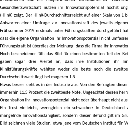
Gesundheitswirtschaft nutzen ihr Innovationspotenzial höchst u
(HiinX) zeigt. Der HiinX-Durchschnitterreicht auf einer Skala von 1 b
Antworten einer Umfrage zur Innovationskraft des jeweils eigen
Frühsommer 2019 erstmals unter Führungskräften durchgeführt hat
dass die eigene Organisation ihr Innovationspotenzial nicht umfasse
Führungskraft ist überdies der Meinung, dass die Firma ihr Innovatio
Noch bescheidener fällt das Bild für einen bestimmten Teil der B
gaben sogar drei Viertel an, dass ihre Institutionen ihr Inn
Klinikführungskräfte wählten weder die beste noch die zweit
Durchschnittswert liegt bei mageren 1,8.
Etwas besser sieht es in der Industrie aus: Von den Befragten die
immerhin 11,5 Prozent die zweitbeste Note. Ungeachtet dessen herrs
Organisation ihr Innovationspotenzial nicht oder überhaupt nicht aus
Ein Trost vielleicht, wenngleich ein schwacher: In Deutschland 
mangelnde Innovationsfähigkeit, sondern dieser Befund gilt im Gr
Bild zeichnen viele Studien, etwa jene vom Deutschen Institut für W