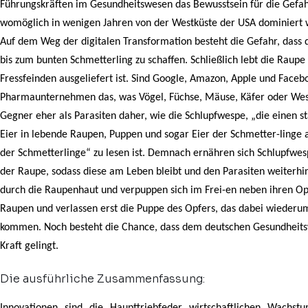
Führungskräften im Gesundheitswesen das Bewusstsein für die Gefahr
womöglich in wenigen Jahren von der Westküste der USA dominiert
Auf dem Weg der digitalen Transformation besteht die Gefahr, dass
bis zum bunten Schmetterling zu schaffen. Schließlich lebt die Raupe
Fressfeinden ausgeliefert ist. Sind Google, Amazon, Apple und Faceb
Pharmaunternehmen das, was Vögel, Füchse, Mäuse, Käfer oder Wes
Gegner eher als Parasiten daher, wie die Schlupfwespe, „die einen s
Eier in lebende Raupen, Puppen und sogar Eier der Schmetter-linge a
der Schmetterlinge“ zu lesen ist. Demnach ernähren sich Schlupfwe
der Raupe, sodass diese am Leben bleibt und den Parasiten weiterhi
durch die Raupenhaut und verpuppen sich im Frei-en neben ihren Op
Raupen und verlassen erst die Puppe des Opfers, das dabei wiederum 
kommen. Noch besteht die Chance, dass dem deutschen Gesundheits
Kraft gelingt.
Die ausführliche Zusammenfassung:
Innovationen sind die Haupttriebfeder wirtschaftlichen Wachst