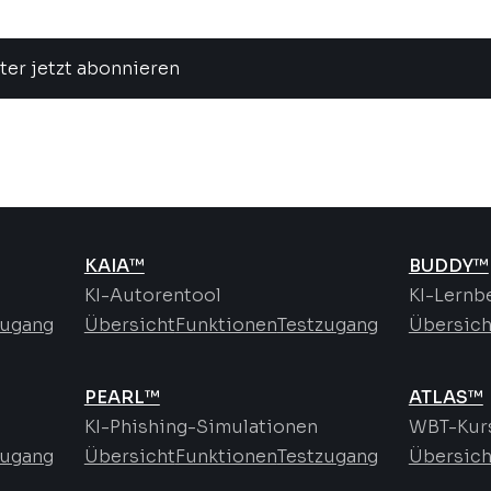
ter jetzt abonnieren
KAIA™
BUDDY™
KI-Autorentool
KI-Lernb
zugang
Übersicht
Funktionen
Testzugang
Übersich
PEARL™
ATLAS™
KI-Phishing-Simulationen
WBT-Kurs
zugang
Übersicht
Funktionen
Testzugang
Übersich