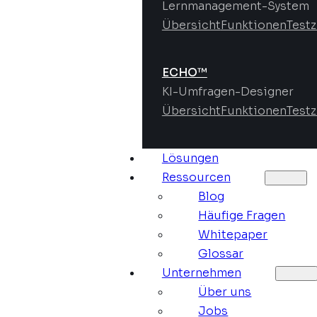
Lernmanagement-System
Übersicht
Funktionen
Test
ECHO™
KI-Umfragen-Designer
Übersicht
Funktionen
Test
Lösungen
Ressourcen
Blog
Häufige Fragen
Whitepaper
Glossar
Unternehmen
Über uns
Jobs