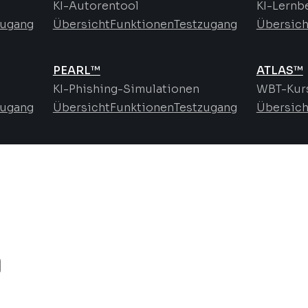
KI-Autorentool
KI-Lernb
zugang
Übersicht
Funktionen
Testzugang
Übersich
PEARL™
ATLAS™
KI-Phishing-Simulationen
WBT-Kurs
zugang
Übersicht
Funktionen
Testzugang
Übersich