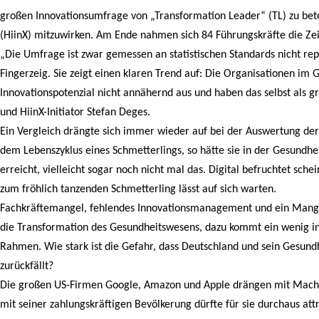
großen Innovationsumfrage von „Transformation Leader“ (TL) zu bet
(HiinX) mitzuwirken. Am Ende nahmen sich 84 Führungskräfte die Ze
„Die Umfrage ist zwar gemessen an statistischen Standards nicht reprä
Fingerzeig. Sie zeigt einen klaren Trend auf: Die Organisationen im
Innovationspotenzial nicht annähernd aus und haben das selbst als 
und HiinX-Initiator Stefan Deges.
Ein Vergleich drängte sich immer wieder auf bei der Auswertung der
dem Lebenszyklus eines Schmetterlings, so hätte sie in der Gesundh
erreicht, vielleicht sogar noch nicht mal das. Digital befruchtet sc
zum fröhlich tanzenden Schmetterling lässt auf sich warten.
Fachkräftemangel, fehlendes Innovationsmanagement und ein Mang
die Transformation des Gesundheitswesens, dazu kommt ein wenig inn
Rahmen. Wie stark ist die Gefahr, dass Deutschland und sein Gesun
zurückfällt?
Die großen US-Firmen Google, Amazon und Apple drängen mit Macht
mit seiner zahlungskräftigen Bevölkerung dürfte für sie durchaus att