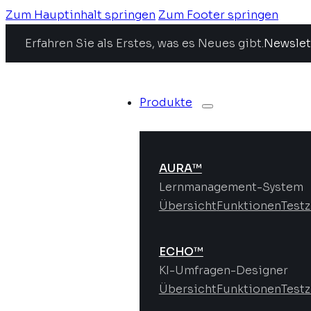
Zum Hauptinhalt springen
Zum Footer springen
Erfahren Sie als Erstes, was es Neues gibt.
Newslet
Produkte
AURA™
Lernmanagement-System
Übersicht
Funktionen
Test
ECHO™
KI-Umfragen-Designer
Übersicht
Funktionen
Test