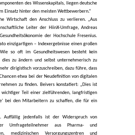
omponenten des Wissenskapitals, liegen deutsche
em Einsatz hinter den meisten Wettbewerbern.“
he Wirtschaft den Anschluss zu verlieren. „Aus
enschaftliche Leiter der HiinX-Umfrage, Andreas
r Gesundheitsökonomie der Hochschule Fresenius.
o einzigartigen – Indexergebnisse einen großen
 „Wie so oft im Gesundheitswesen besteht kein
, dies zu ändern und selbst unternehmerisch zu
ehr dirigistisch vorzuschreiben, dazu führe, dass
Chancen etwa bei der Neudefinition von digitalen
ehmen zu finden. Beivers konstatiert: „Dies ist
chtiger Teil einer zielführenden, langfristigen
‘ bei den Mitarbeitern zu schaffen, die für ein
Auffällig jedenfalls ist der Widerspruch von
der Umfrageteilnehmer aus Pharma- und
ngen, medizinischen Versorgungszentren und