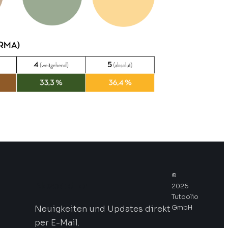
©
Newsletter
2026
Tutoolio
Neuigkeiten und Updates direkt
GmbH
per E-Mail.