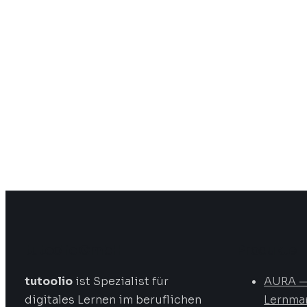
tutoolio GmbH
Produkte
tutoolio
ist Spezialist für
AURA 
digitales Lernen im beruflichen
Lernma