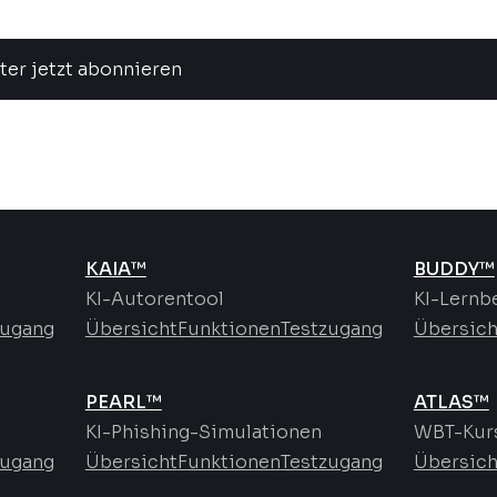
ter jetzt abonnieren
KAIA™
BUDDY™
KI-Autorentool
KI-Lernb
zugang
Übersicht
Funktionen
Testzugang
Übersich
PEARL™
ATLAS™
KI-Phishing-Simulationen
WBT-Kurs
zugang
Übersicht
Funktionen
Testzugang
Übersich