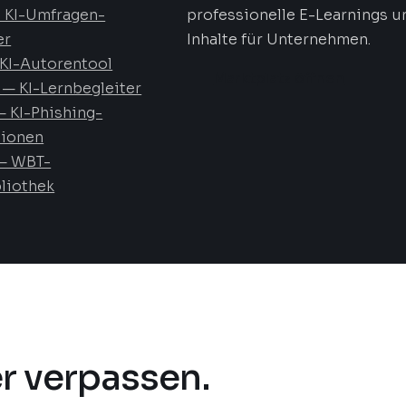
 KI-Umfragen-
professionelle E-Learnings u
er
Inhalte für Unternehmen.
KI-Autorentool
Marktplatz öffnen
— KI-Lernbegleiter
 KI-Phishing-
tionen
— WBT-
liothek
r verpassen.