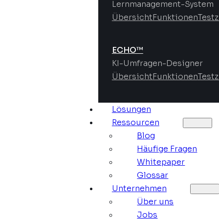
Lernmanagement-System
Übersicht
Funktionen
Test
ECHO™
KI-Umfragen-Designer
Übersicht
Funktionen
Test
Lösungen
Ressourcen
Blog
Häufige Fragen
Whitepaper
Glossar
Unternehmen
Über uns
Jobs