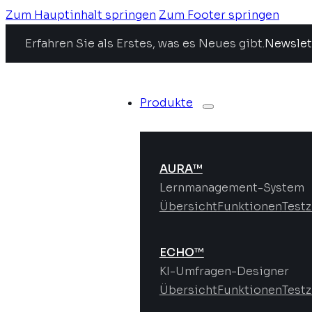
Zum Hauptinhalt springen
Zum Footer springen
Erfahren Sie als Erstes, was es Neues gibt.
Newslet
Produkte
AURA™
Lernmanagement-System
Übersicht
Funktionen
Test
ECHO™
KI-Umfragen-Designer
Übersicht
Funktionen
Test