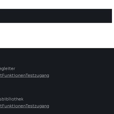
egleiter
t
Funktionen
Testzugang
bibliothek
t
Funktionen
Testzugang