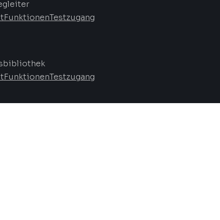
egleiter
t
Funktionen
Testzugang
bibliothek
t
Funktionen
Testzugang