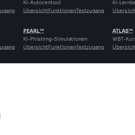
KI-Autorentool
KI-Lernb
zugang
Übersicht
Funktionen
Testzugang
Übersich
PEARL™
ATLAS™
KI-Phishing-Simulationen
WBT-Kurs
zugang
Übersicht
Funktionen
Testzugang
Übersich