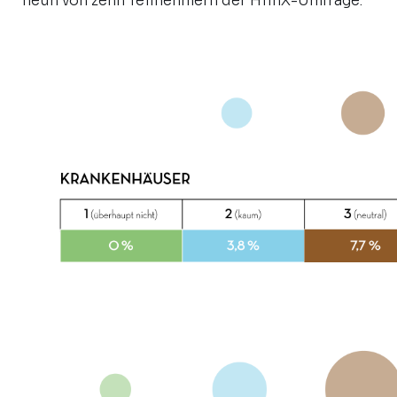
neun von zehn Teilnehmern der HiinX-Umfrage.