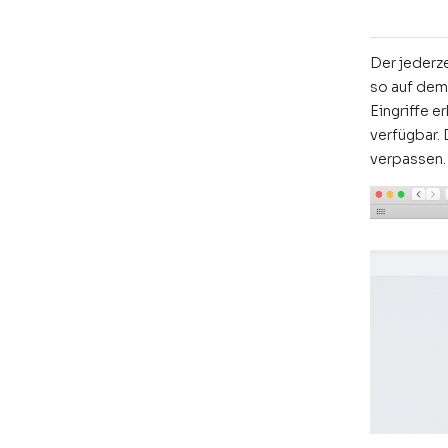
Der jederz
so auf dem
Eingriffe e
verfügbar.
verpassen