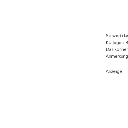
So wird das
Kollegen. 
Das können
Anmerkungen
Anzeige