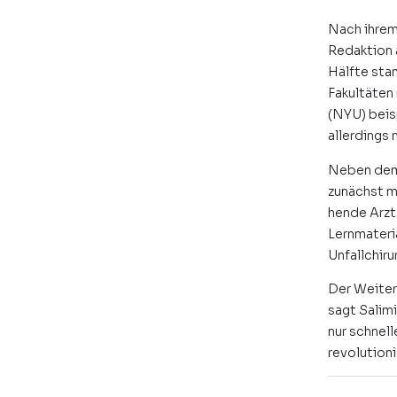
Nach ihrem
Redaktion 
Hälfte sta
Fakultäten
(NYU) beis
allerdings 
Neben dem 
zunächst m
hende Arzt 
Lernmateria
Unfallchiru
Der Weiter
sagt Salim
nur schnel
revolution