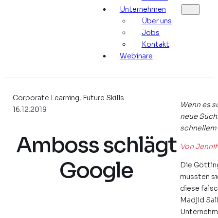
Unternehmen
Über uns
Jobs
Kontakt
Webinare
Corporate Learning, Future Skills
Wenn es sc
16.12.2019
neue Such
schnellem 
Amboss schlägt
Von Jennif
Google
Die Göttin
mussten si
diese fals
Madjid Sal
Unternehme