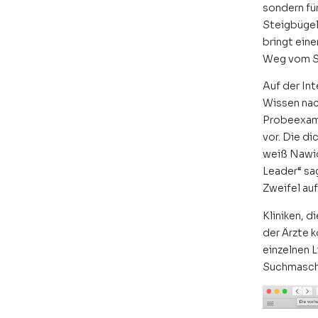
sondern fü
Steigbügel
bringt ein
Weg vom Stu
Auf der In
Wissen nac
Probeexame
vor. Die d
weiß Nawid
Leader“ sag
Zweifel au
Kliniken, d
der Ärzte 
einzelnen L
Suchmaschi