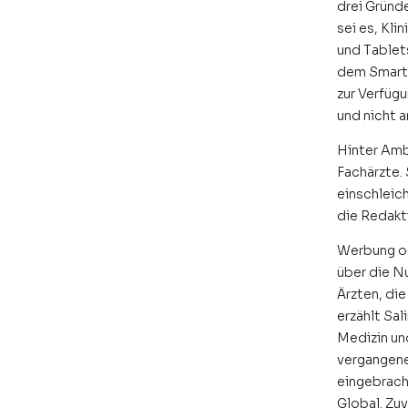
drei Gründe
sei es, Kl
und Tablets
dem Smartp
zur Verfügu
und nicht a
Hinter Amb
Fachärzte. 
einschleic
die Redakti
Werbung od
über die N
Ärzten, die
erzählt Sal
Medizin un
vergangene
eingebrach
Global. Zuv