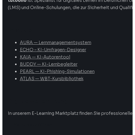
tutoolio
ist Spezialist für digitales Lernen im beruflichen
(LMS) und Online-Schulungen, die zur Sicherheit und Qualifi
Produkte
AURA — Lernmanagementsystem
ECHO – KI-Umfragen-Designer
KAIA — KI-Autorentool
BUDDY — KI-Lernbegleiter
PEARL — KI-Phishing-Simulationen
ATLAS — WBT-Kursbibliothek
Digitale Weiterbildung
In unserem E-Learning Marktplatz finden Sie professionelle 
Marktplatz öffnen