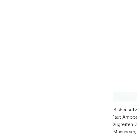
Bisher set
laut Ambos
zugreifen.
Mannheim, 