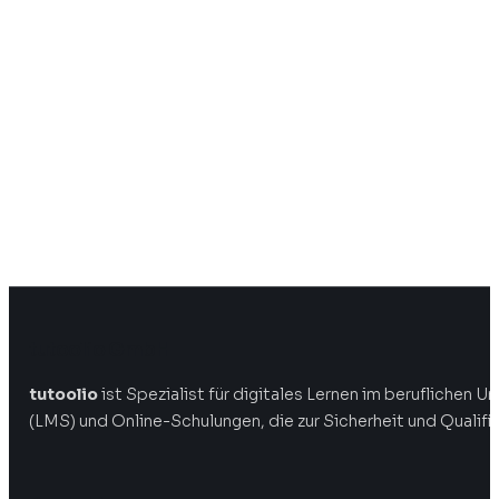
tutoolio GmbH
tutoolio
ist Spezialist für digitales Lernen im beruflichen
(LMS) und Online-Schulungen, die zur Sicherheit und Qualifi