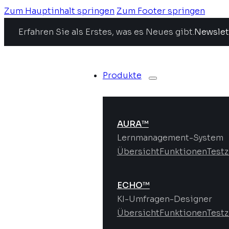
Zum Hauptinhalt springen
Zum Footer springen
Erfahren Sie als Erstes, was es Neues gibt.
Newslet
Produkte
AURA™
Lernmanagement-System
Übersicht
Funktionen
Test
ECHO™
KI-Umfragen-Designer
Übersicht
Funktionen
Test