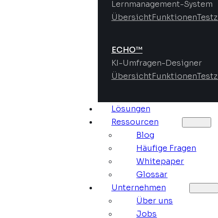
Lernmanagement-System
Übersicht
Funktionen
Test
ECHO™
KI-Umfragen-Designer
Übersicht
Funktionen
Test
Lösungen
Ressourcen
Blog
Häufige Fragen
Whitepaper
Glossar
Unternehmen
Über uns
Jobs