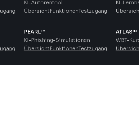
KI-Autorentool
KI-Lernb
zugang
Übersicht
Funktionen
Testzugang
Übersich
PEARL™
ATLAS™
KI-Phishing-Simulationen
WBT-Kurs
zugang
Übersicht
Funktionen
Testzugang
Übersich