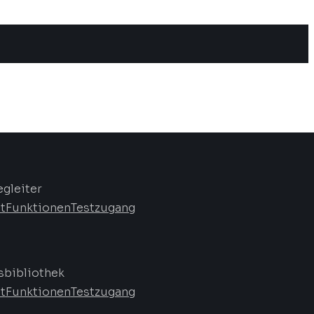
egleiter
t
Funktionen
Testzugang
bibliothek
t
Funktionen
Testzugang