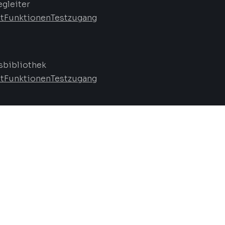
egleiter
t
Funktionen
Testzugang
bibliothek
t
Funktionen
Testzugang