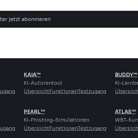
ter jetzt abonnieren
KAIA™
BUDDY™
KI-Autorentool
KI-Lernb
zugang
Übersicht
Funktionen
Testzugang
Übersich
PEARL™
ATLAS™
KI-Phishing-Simulationen
WBT-Kurs
zugang
Übersicht
Funktionen
Testzugang
Übersich