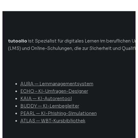
tutoolio GmbH
tutoolio
ist Spezialist für digitales Lernen im beruflichen
(LMS) und Online-Schulungen, die zur Sicherheit und Qualifi
Produkte
AURA — Lernmanagementsystem
ECHO – KI-Umfragen-Designer
KAIA — KI-Autorentool
BUDDY — KI-Lernbegleiter
PEARL — KI-Phishing-Simulationen
ATLAS — WBT-Kursbibliothek