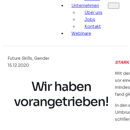
Unternehmen
Über uns
Jobs
Kontakt
Webinare
Future Skills, Gender
STARK
15.12.2020
Mit dem
vor ein
Wir haben
mindest
fand gl
vorangetrieben!
In den 
Umbruch
schille