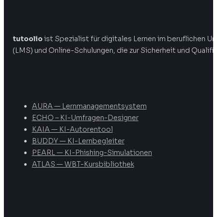
tutoolio GmbH
tutoolio
ist Spezialist für digitales Lernen im beruflichen
(LMS) und Online-Schulungen, die zur Sicherheit und Qualifi
Produkte
AURA — Lernmanagementsystem
ECHO – KI-Umfragen-Designer
KAIA — KI-Autorentool
BUDDY — KI-Lernbegleiter
PEARL — KI-Phishing-Simulationen
ATLAS — WBT-Kursbibliothek
Digitale Weiterbildung