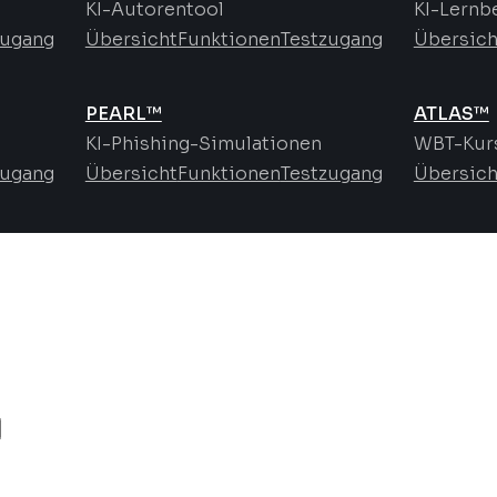
KI-Autorentool
KI-Lernb
zugang
Übersicht
Funktionen
Testzugang
Übersich
PEARL™
ATLAS™
KI-Phishing-Simulationen
WBT-Kurs
zugang
Übersicht
Funktionen
Testzugang
Übersich