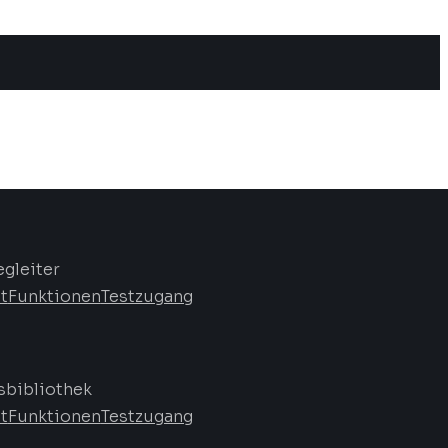
egleiter
t
Funktionen
Testzugang
bibliothek
t
Funktionen
Testzugang