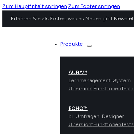
Zum Hauptinhalt springen
Zum Footer springen
Erfahren Sie als Erstes, was es Neues gibt.
Newslet
Produkte
AURA™
Lernmanagement-System
Übersicht
Funktionen
Test
ECHO™
KI-Umfragen-Designer
Übersicht
Funktionen
Test