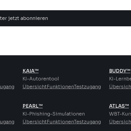
ter jetzt abonnieren
KAIA™
BUDDY™
KI-Autorentool
KI-Lernb
zugang
Übersicht
Funktionen
Testzugang
Übersich
PEARL™
ATLAS™
KI-Phishing-Simulationen
WBT-Kurs
zugang
Übersicht
Funktionen
Testzugang
Übersich