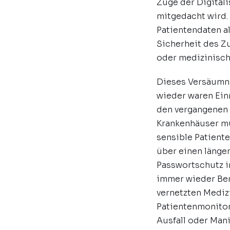
Zuge der Digitali
mitgedacht wird. 
Patientendaten al
Sicherheit des Z
oder medizinische
Dieses Versäumni
wieder waren Ei
den vergangenen 
Krankenhäuser mu
sensible Patient
über einen länge
Passwortschutz i
immer wieder Ber
vernetzten Mediz
Patientenmonito
Ausfall oder Man