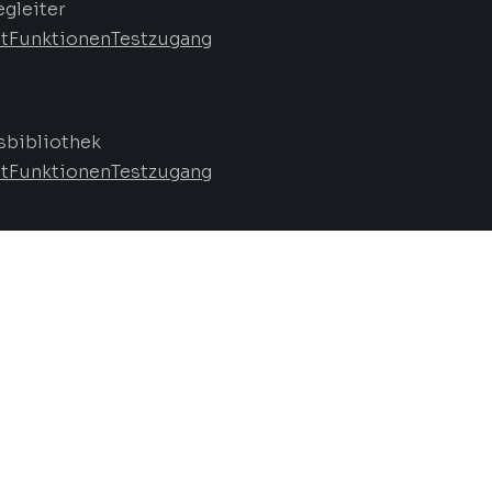
egleiter
t
Funktionen
Testzugang
bibliothek
t
Funktionen
Testzugang