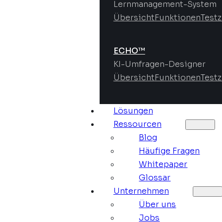
Lernmanagement-System
Übersicht
Funktionen
Test
ECHO™
KI-Umfragen-Designer
Übersicht
Funktionen
Test
Lösungen
Ressourcen
Blog
Häufige Fragen
Whitepaper
Glossar
Unternehmen
Über uns
Jobs