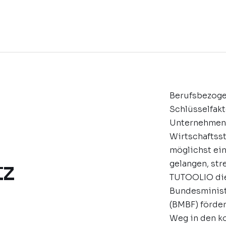
Berufsbezoge
Schlüsselfakt
Unternehmen
Wirtschaftss
möglichst ei
z
gelangen, st
TUTOOLIO die
Bundesminist
(BMBF) förde
Weg in den k