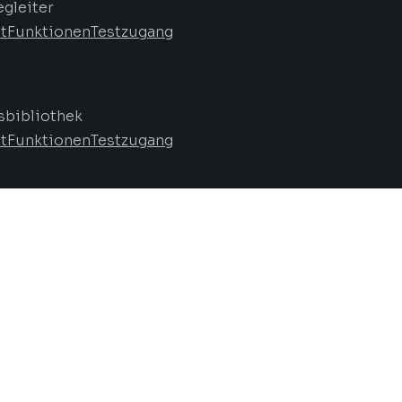
egleiter
t
Funktionen
Testzugang
bibliothek
t
Funktionen
Testzugang