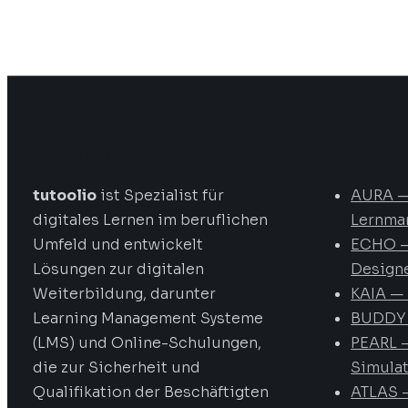
tutoolio GmbH
Produkte
tutoolio
ist Spezialist für
AURA 
digitales Lernen im beruflichen
Lernma
Umfeld und entwickelt
ECHO –
Lösungen zur digitalen
Design
Weiterbildung, darunter
KAIA — 
Learning Management Systeme
BUDDY 
(LMS) und Online-Schulungen,
PEARL —
die zur Sicherheit und
Simula
Qualifikation der Beschäftigten
ATLAS 