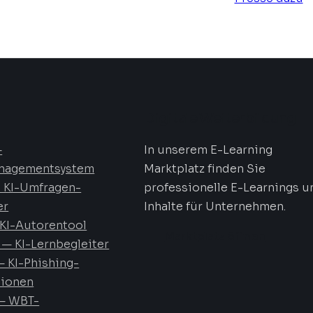
Digitale Weiterbildung
—
In unserem E-Learning
nagementsystem
Marktplatz finden Sie
 KI-Umfragen-
professionelle E-Learnings u
er
Inhalte für Unternehmen.
KI-Autorentool
Marktplatz öffnen
— KI-Lernbegleiter
 KI-Phishing-
tionen
— WBT-