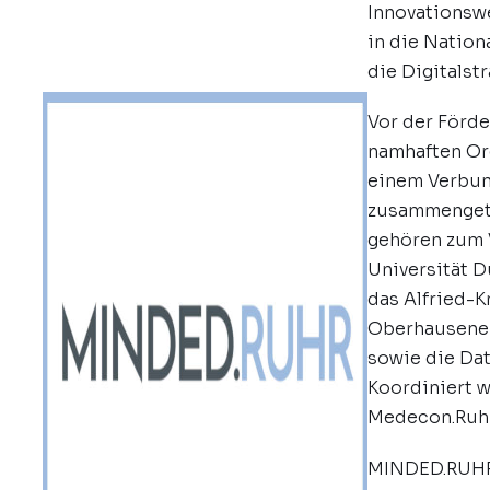
Innovationswe
in die Nation
die Digitalst
Vor der Förd
namhaften Or
einem Verbu
zusammenget
gehören zum 
Universität 
das Alfried-K
Oberhausener
sowie die Da
Koordiniert 
Medecon.Ruhr
MINDED.RUHR 