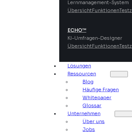
Lernmanagement-System
Übersicht
Funktionen
Test
ECHO™
KI-Umfragen-Designer
Übersicht
Funktionen
Test
Lösungen
Ressourcen
Blog
Häufige Fragen
Whitepaper
Glossar
Unternehmen
Über uns
Jobs