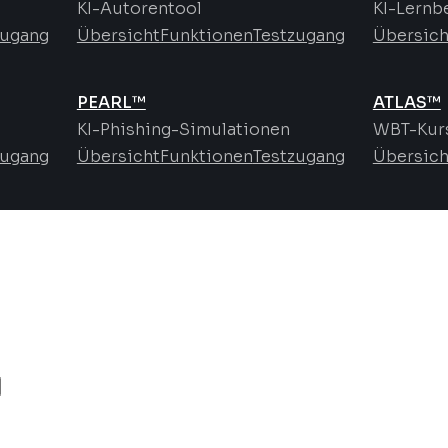
KI-Autorentool
KI-Lernb
zugang
Übersicht
Funktionen
Testzugang
Übersich
PEARL™
ATLAS™
KI-Phishing-Simulationen
WBT-Kurs
zugang
Übersicht
Funktionen
Testzugang
Übersich