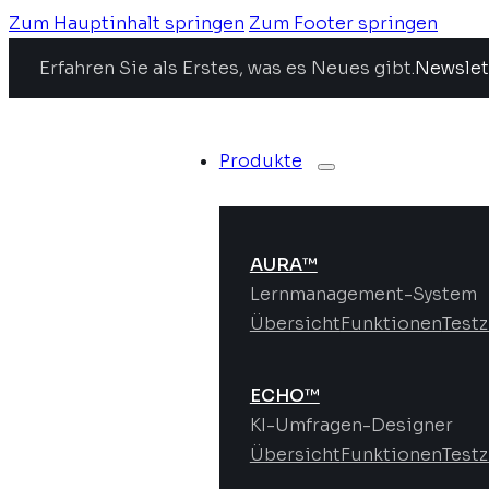
Zum Hauptinhalt springen
Zum Footer springen
Erfahren Sie als Erstes, was es Neues gibt.
Newslet
Produkte
AURA™
Lernmanagement-System
Übersicht
Funktionen
Test
ECHO™
KI-Umfragen-Designer
Übersicht
Funktionen
Test