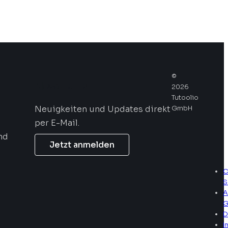
©
Newsletter
2026
Tutoolio
Neuigkeiten und Updates direkt
GmbH
per E-Mail.
nd
Jetzt anmelden
C
S
A
G
D
I