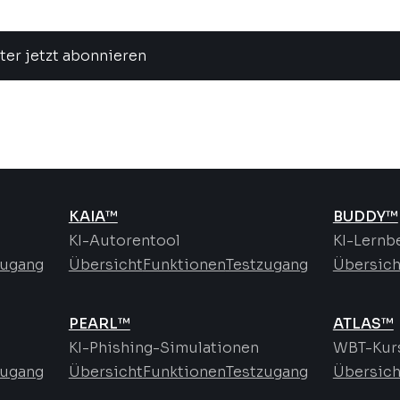
ter jetzt abonnieren
KAIA™
BUDDY™
KI-Autorentool
KI-Lernb
zugang
Übersicht
Funktionen
Testzugang
Übersich
PEARL™
ATLAS™
KI-Phishing-Simulationen
WBT-Kurs
zugang
Übersicht
Funktionen
Testzugang
Übersich