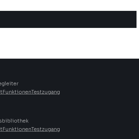
egleiter
t
Funktionen
Testzugang
bibliothek
t
Funktionen
Testzugang