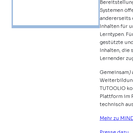
Bereitstellun
Systemen öff
andererseits 
Inhalten für 
Lerntypen. Fü
gestützte und
Inhalten, die 
Lernender zu
Gemeinsam
)
a
Weiterbildun
TUTOOLIO kom
Plattform im 
technisch au
Mehr zu MIN
Presse dazu