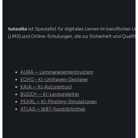
tutoolio GmbH
tutoolio
ist Spezialist für digitales Lernen im beruflichen
(LMS) und Online-Schulungen, die zur Sicherheit und Qualifi
Produkte
AURA — Lernmanagementsystem
ECHO – KI-Umfragen-Designer
KAIA — KI-Autorentool
BUDDY — KI-Lernbegleiter
PEARL — KI-Phishing-Simulationen
ATLAS — WBT-Kursbibliothek
Digitale Weiterbildung