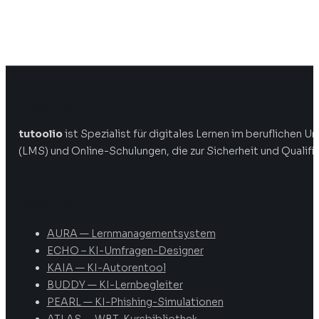
tutoolio GmbH
tutoolio
ist Spezialist für digitales Lernen im beruflichen
(LMS) und Online-Schulungen, die zur Sicherheit und Qualifi
Produkte
AURA — Lernmanagementsystem
ECHO – KI-Umfragen-Designer
KAIA — KI-Autorentool
BUDDY — KI-Lernbegleiter
PEARL — KI-Phishing-Simulationen
ATLAS — WBT-Kursbibliothek