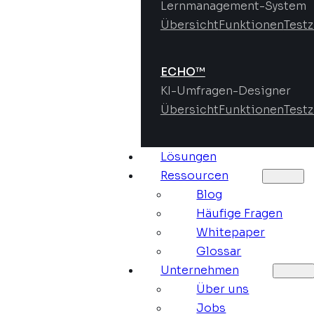
Lernmanagement-System
Übersicht
Funktionen
Test
ECHO™
KI-Umfragen-Designer
Übersicht
Funktionen
Test
Lösungen
Ressourcen
Blog
Häufige Fragen
Whitepaper
Glossar
Unternehmen
Über uns
Jobs