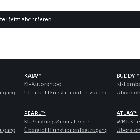
ter jetzt abonnieren
KAIA™
BUDDY™
KI-Autorentool
KI-Lernb
zugang
Übersicht
Funktionen
Testzugang
Übersich
PEARL™
ATLAS™
KI-Phishing-Simulationen
WBT-Kurs
zugang
Übersicht
Funktionen
Testzugang
Übersich