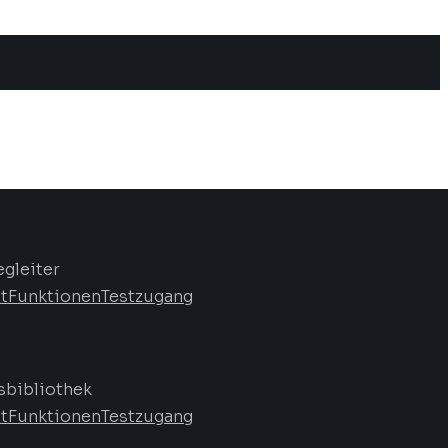
egleiter
t
Funktionen
Testzugang
bibliothek
t
Funktionen
Testzugang