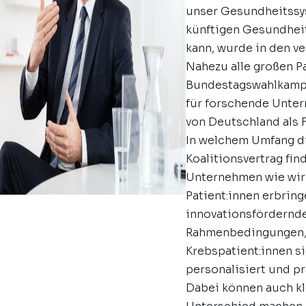
unser Gesundheitssyst
künftigen Gesundheit
kann, wurde in den ve
Nahezu alle großen P
Bundestagswahlkamp
für forschende Unte
von Deutschland als 
In welchem Umfang d
Koalitionsvertrag find
Unternehmen wie wir 
Patient:innen erbrin
innovationsfördernd
Rahmenbedingungen, 
Krebspatient:innen si
personalisiert und p
Dabei können auch kl