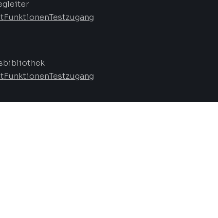
egleiter
t
Funktionen
Testzugang
bibliothek
t
Funktionen
Testzugang