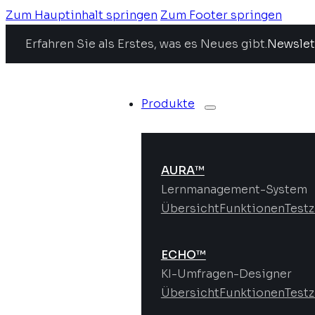
Zum Hauptinhalt springen
Zum Footer springen
Erfahren Sie als Erstes, was es Neues gibt.
Newslet
Produkte
AURA™
Lernmanagement-System
Übersicht
Funktionen
Test
ECHO™
KI-Umfragen-Designer
Übersicht
Funktionen
Test