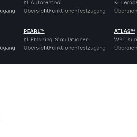
KI-Autorentool
KI-Lernb
zugang
Übersicht
Funktionen
Testzugang
Übersich
PEARL™
ATLAS™
KI-Phishing-Simulationen
WBT-Kurs
zugang
Übersicht
Funktionen
Testzugang
Übersich