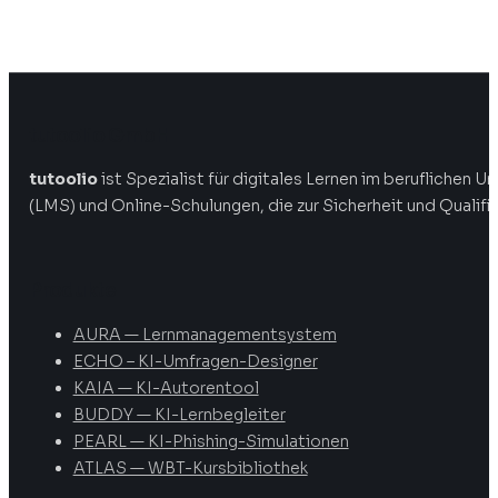
tutoolio GmbH
tutoolio
ist Spezialist für digitales Lernen im beruflichen
(LMS) und Online-Schulungen, die zur Sicherheit und Qualifi
Produkte
AURA — Lernmanagementsystem
ECHO – KI-Umfragen-Designer
KAIA — KI-Autorentool
BUDDY — KI-Lernbegleiter
PEARL — KI-Phishing-Simulationen
ATLAS — WBT-Kursbibliothek