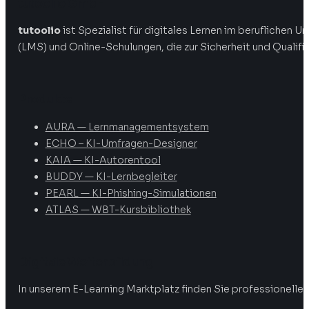
tutoolio GmbH
tutoolio
ist Spezialist für digitales Lernen im beruflichen
(LMS) und Online-Schulungen, die zur Sicherheit und Qualifi
Produkte
AURA — Lernmanagementsystem
ECHO – KI-Umfragen-Designer
KAIA — KI-Autorentool
BUDDY — KI-Lernbegleiter
PEARL — KI-Phishing-Simulationen
ATLAS — WBT-Kursbibliothek
Digitale Weiterbildung
In unserem E-Learning Marktplatz finden Sie professionelle 