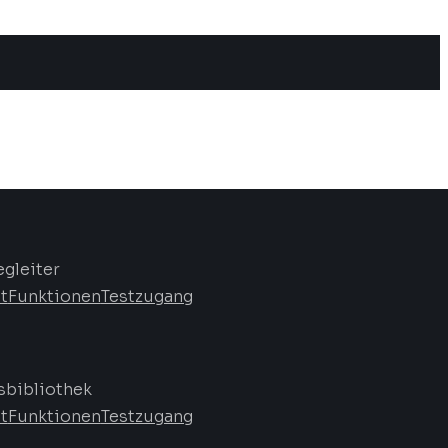
egleiter
t
Funktionen
Testzugang
bibliothek
t
Funktionen
Testzugang