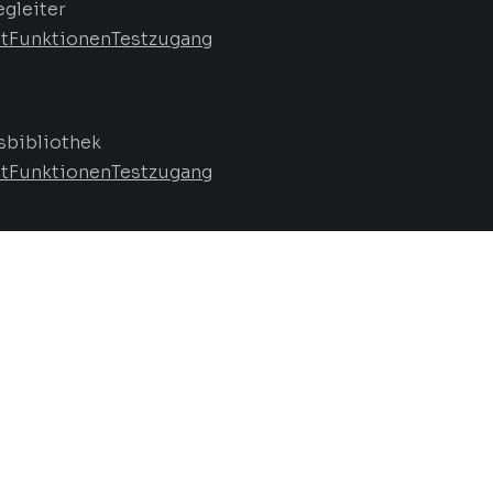
egleiter
t
Funktionen
Testzugang
bibliothek
t
Funktionen
Testzugang