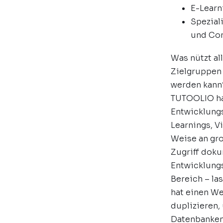
E-Lear
Spezial
und Co
Was nützt al
Zielgruppen 
werden kann?
TUTOOLIO ha
Entwicklungs
Learnings, V
Weise an gr
Zugriff dok
Entwicklungs
Bereich – la
hat einen W
duplizieren,
Datenbanken