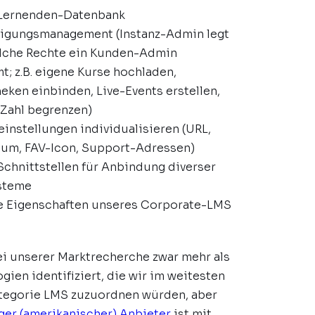
 Lernenden-Datenbank
igungsmanagement (Instanz-Admin legt
elche Rechte ein Kunden-Admin
; z.B. eigene Kurse hochladen,
heken einbinden, Live-Events erstellen,
Zahl begrenzen)
instellungen individualisieren (URL,
um, FAV-Icon, Support-Adressen)
Schnittstellen für Anbindung diverser
steme
le Eigenschaften unseres Corporate-LMS
i unserer Marktrecherche zwar mehr als
gien identifiziert, die wir im weitesten
ategorie LMS zuzuordnen würden, aber
ger (amerikanischer) Anbieter
ist mit