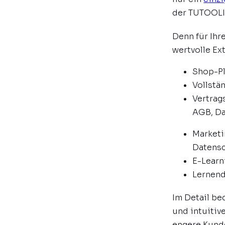
der TUTOOLIO
Denn für Ihr
wertvolle Ex
Shop-P
Vollstä
Vertrag
AGB, Da
Marketi
Datens
E-Lear
Lernend
Im Detail be
und intuitiv
engere Kund