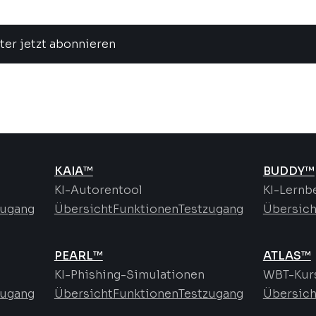
ter jetzt abonnieren
KAIA™
BUDDY™
KI-Autorentool
KI-Lernb
zugang
Übersicht
Funktionen
Testzugang
Übersich
PEARL™
ATLAS™
KI-Phishing-Simulationen
WBT-Kurs
zugang
Übersicht
Funktionen
Testzugang
Übersich