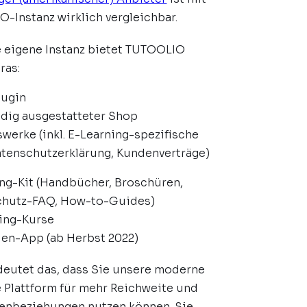
-Instanz wirklich vergleichbar.
e eigene Instanz bietet TUTOOLIO
tras:
lugin
ndig ausgestatteter Shop
swerke (inkl. E-Learning-spezifische
tenschutzerklärung, Kundenverträge)
ng-Kit (Handbücher, Broschüren,
chutz-FAQ, How-to-Guides)
ning-Kurse
en-App (ab Herbst 2022)
deutet das, dass Sie unsere moderne
e Plattform für mehr Reichweite und
enbeziehungen nutzen können. Sie