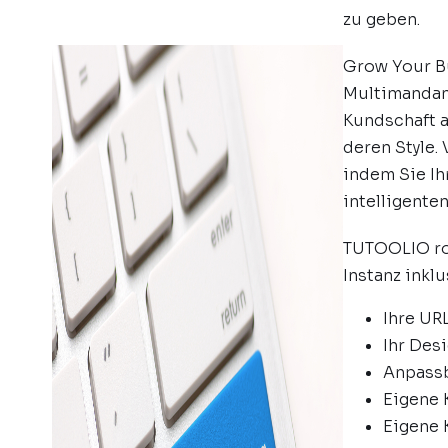
zu geben.
Grow Your Bu
Multimandan
Kundschaft a
deren Style.
indem Sie Ih
intelligente
TUTOOLIO rol
Instanz inkl
Ihre UR
Ihr Des
Anpass
Eigene
Eigene