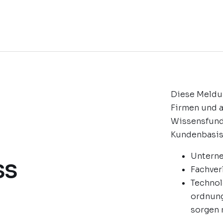
Diese Meldun
Firmen und 
Wissensfund
Kundenbasis,
Untern
ss
Fachve
Technol
ordnung
sorgen