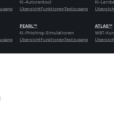
KI-Autorentool
KI-Lernb
zugang
Übersicht
Funktionen
Testzugang
Übersich
PEARL™
ATLAS™
KI-Phishing-Simulationen
WBT-Kurs
zugang
Übersicht
Funktionen
Testzugang
Übersich