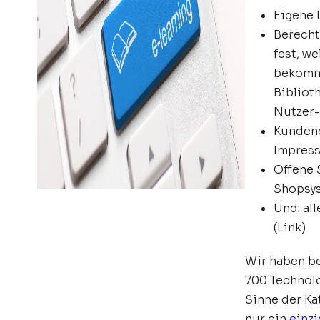
Eigene
Berecht
fest, w
bekommt
Bibliot
Nutzer-
Kundene
Impress
Offene 
Shopsy
Und: al
(Link)
Wir haben be
700 Technolo
Sinne der K
nur ein
einzi