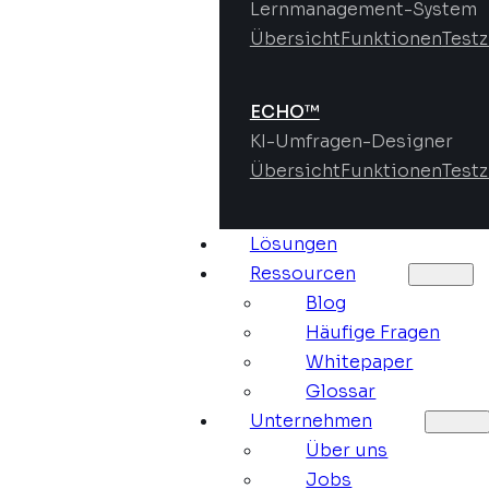
Lernmanagement-System
Übersicht
Funktionen
Test
ECHO™
KI-Umfragen-Designer
Übersicht
Funktionen
Test
Lösungen
Ressourcen
Blog
Häufige Fragen
Whitepaper
Glossar
Unternehmen
Über uns
Jobs