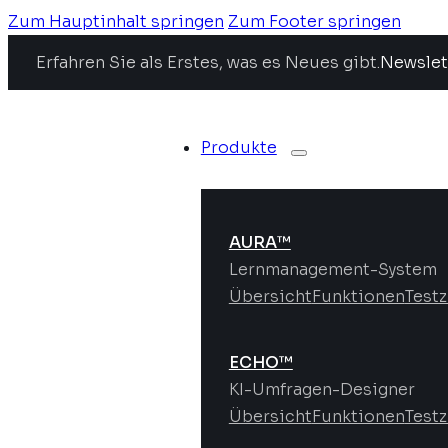
Zum Hauptinhalt springen
Zum Footer springen
Erfahren Sie als Erstes, was es Neues gibt.
Newslet
Produkte
AURA™
Lernmanagement-System
Übersicht
Funktionen
Test
ECHO™
KI-Umfragen-Designer
Übersicht
Funktionen
Test