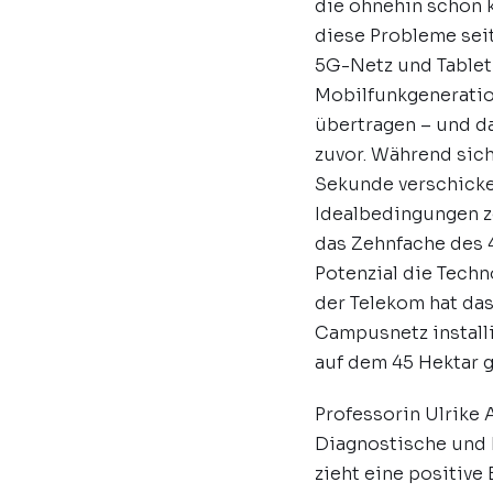
die ohnehin schon k
diese Probleme sei
5G-Netz und Tablet a
Mobilfunkgenerati
übertragen – und da
zuvor. Während sic
Sekunde verschicke
Idealbedingungen z
das Zehnfache des 
Potenzial die Techn
der Telekom hat da
Campusnetz installi
auf dem 45 Hektar 
Professorin Ulrike A
Diagnostische und I
zieht eine positive