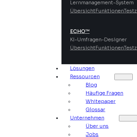
Lernmanagement-System
Übersicht
Funktionen
Test
ECHO™
KI-Umfragen-Designer
Übersicht
Funktionen
Test
Lösungen
Ressourcen
Blog
Häufige Fragen
Whitepaper
Glossar
Unternehmen
Über uns
Jobs