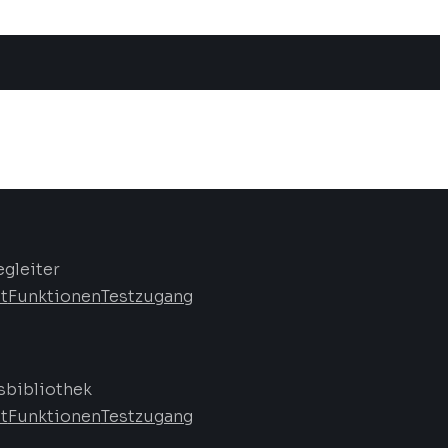
egleiter
t
Funktionen
Testzugang
bibliothek
t
Funktionen
Testzugang