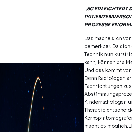
„5G ERLEICHTERT 
PATIENTENVERSOR
PROZESSE ENORM.
Das mache sich vor 
bemerkbar. Da sich
Technik nun kurzfri
kann, können die Me
Und das kommt vor 
Denn Radiologen arb
Fachrichtungen zu
Abstimmungsprozess
Kinderradiologen u
Therapie entscheid
Kernspintomografen 
macht es möglich. „