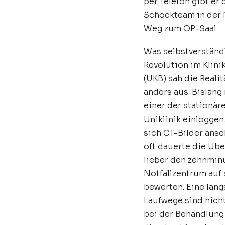
per Telefon gibt er
Schockteam in der 
Weg zum OP-Saal.
Was selbstverständl
Revolution im Klini
(UKB) sah die Reali
anders aus: Bislang
einer der stationä
Uniklinik einloggen
sich CT-Bilder ansc
oft dauerte die Übe
lieber den zehnmin
Notfallzentrum auf 
bewerten. Eine lan
Laufwege sind nicht
bei der Behandlung 