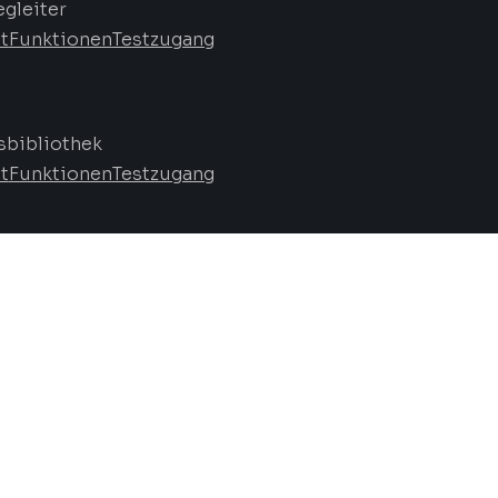
egleiter
t
Funktionen
Testzugang
bibliothek
t
Funktionen
Testzugang