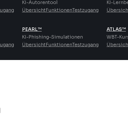
KI-Autorentool
KI-Lernb
zugang
Übersicht
Funktionen
Testzugang
Übersich
PEARL™
ATLAS™
KI-Phishing-Simulationen
WBT-Kurs
zugang
Übersicht
Funktionen
Testzugang
Übersich