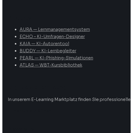
Produkte
AURA — Lernmanagementsystem
ECHO – KI-Umfragen-Designer
KAIA — KI-Autorentool
BUDDY — KI-Lernbegleiter
PEARL — KI-Phishing-Simulationen
ATLAS — WBT-Kursbibliothek
Digitale Weiterbildung
In unserem E-Learning Marktplatz finden Sie professionelle 
Marktplatz öffnen
Newsletter