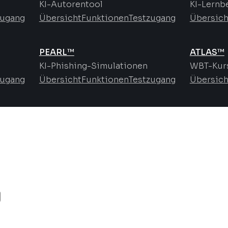
KI-Autorentool
KI-Lernb
zugang
Übersicht
Funktionen
Testzugang
Übersich
PEARL™
ATLAS™
KI-Phishing-Simulationen
WBT-Kurs
zugang
Übersicht
Funktionen
Testzugang
Übersich