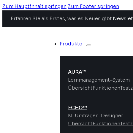
Zum Hauptinhalt springen
Zum Footer springen
Erfahren Sie als Erstes, was es Neues gibt.
Newslet
Produkte
AURA™
Lernmanagement-System
Übersicht
Funktionen
Test
ECHO™
KI-Umfragen-Designer
Übersicht
Funktionen
Test