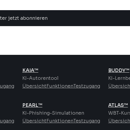
ter jetzt abonnieren
KAIA™
BUDDY™
KI-Autorentool
KI-Lernb
zugang
Übersicht
Funktionen
Testzugang
Übersich
PEARL™
ATLAS™
KI-Phishing-Simulationen
WBT-Kurs
zugang
Übersicht
Funktionen
Testzugang
Übersich