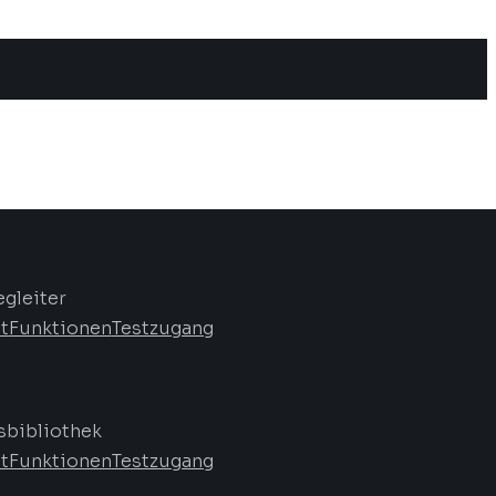
egleiter
t
Funktionen
Testzugang
bibliothek
t
Funktionen
Testzugang