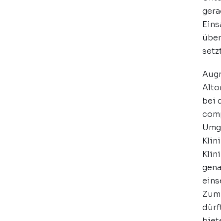
gera
Eins
über
setz
Augm
Alto
bei 
comp
Umge
Klin
Klin
gena
eins
Zumi
dürf
biet