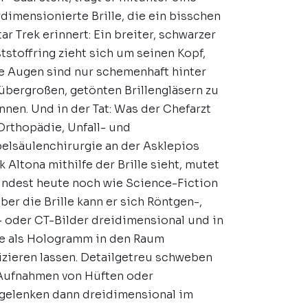
dimensionierte Brille, die ein bisschen
tar Trek erinnert: Ein breiter, schwarzer
tstoffring zieht sich um seinen Kopf,
e Augen sind nur schemenhaft hinter
übergroßen, getönten Brillengläsern zu
nnen. Und in der Tat: Was der Chefarzt
Orthopädie, Unfall- und
elsäulenchirurgie an der Asklepios
ik Altona mithilfe der Brille sieht, mutet
ndest heute noch wie Science-Fiction
Über die Brille kann er sich Röntgen-,
 oder CT-Bilder dreidimensional und in
e als Hologramm in den Raum
izieren lassen. Detailgetreu schweben
Aufnahmen von Hüften oder
gelenken dann dreidimensional im