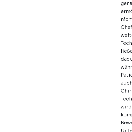
gena
ermö
nich
Chef
weit
Tech
ließ
dadu
währ
Pati
auch
Chir
Tech
wird
komp
Bewe
Unte