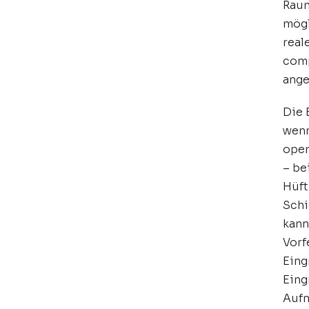
Raum
mögl
real
comp
ange
Die 
wenn
oper
– be
Hüft
Schi
kann
Vorf
Eing
Eing
Aufn