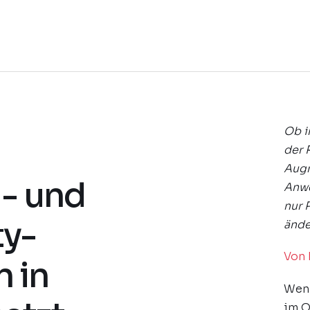
Ob i
der 
Augm
- und
Anwe
nur 
ty-
ände
Von 
 in
Wenn
im O