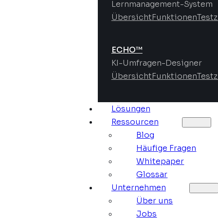
Lernmanagement-System
Übersicht
Funktionen
Test
ECHO™
KI-Umfragen-Designer
Übersicht
Funktionen
Test
Lösungen
Ressourcen
Blog
Häufige Fragen
Whitepaper
Glossar
Unternehmen
Über uns
Jobs