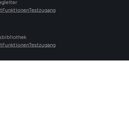
egleiter
t
Funktionen
Testzugang
bibliothek
t
Funktionen
Testzugang