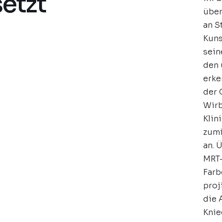
setzt
über
an S
Kuns
sein
den 
erke
der 
Wirb
Klin
zumi
an. 
MRT-
Farb
proj
die 
Knie