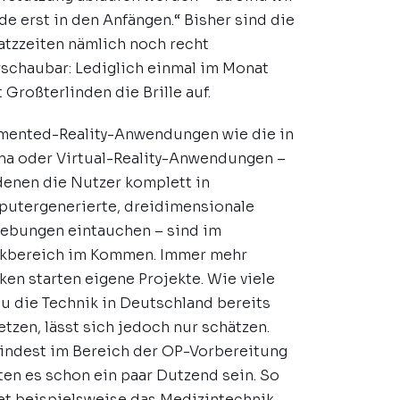
de erst in den Anfängen.“ Bisher sind die
atzzeiten nämlich noch recht
schaubar: Lediglich einmal im Monat
t Großterlinden die Brille auf.
ented-Reality-Anwendungen wie die in
na oder Virtual-Reality-Anwendungen –
denen die Nutzer komplett in
utergenerierte, dreidimensionale
bungen eintauchen – sind im
ikbereich im Kommen. Immer mehr
iken starten eigene Projekte. Wie viele
u die Technik in Deutschland bereits
etzen, lässt sich jedoch nur schätzen.
ndest im Bereich der OP-Vorbereitung
ten es schon ein paar Dutzend sein. So
et beispielsweise das Medizintechnik-