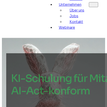
Unternehmen
Über uns
Jobs
Kontakt
Webinare
KI-Schulung für Mit
AI-Act-konform