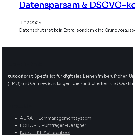
Datensparsam & DSGVO-kon
11.02.2025
Datenschutz ist kein Extra, sondern eine Grundvoraus
tutoolio GmbH
tutoolio
ist Spezialist für digitales Lernen im beruflichen
(LMS) und Online-Schulungen, die zur Sicherheit und Qualifi
Produkte
AURA — Lernmanagementsystem
ECHO – KI-Umfragen-Designer
KAIA — KI-Autorentool