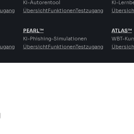
KI-Autorentool
KI-Lernb
zugang
Übersicht
Funktionen
Testzugang
Übersich
PEARL™
ATLAS™
KI-Phishing-Simulationen
WBT-Kurs
zugang
Übersicht
Funktionen
Testzugang
Übersich