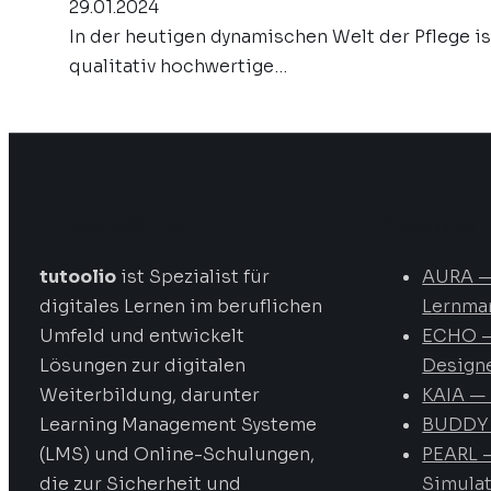
29.01.2024
In der heutigen dynamischen Welt der Pflege 
qualitativ hochwertige…
tutoolio GmbH
Produkte
tutoolio
ist Spezialist für
AURA 
digitales Lernen im beruflichen
Lernma
Umfeld und entwickelt
ECHO –
Lösungen zur digitalen
Design
Weiterbildung, darunter
KAIA — 
Learning Management Systeme
BUDDY 
(LMS) und Online-Schulungen,
PEARL —
die zur Sicherheit und
Simula