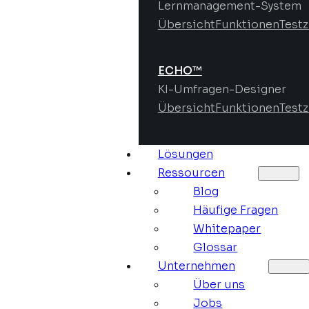
Lernmanagement-System
Übersicht
Funktionen
Test
ECHO™
KI-Umfragen-Designer
Übersicht
Funktionen
Test
Lösungen
Ressourcen
Blog
Häufige Fragen
Whitepaper
Glossar
Unternehmen
Über uns
Jobs