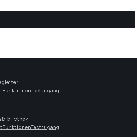
egleiter
t
Funktionen
Testzugang
bibliothek
t
Funktionen
Testzugang