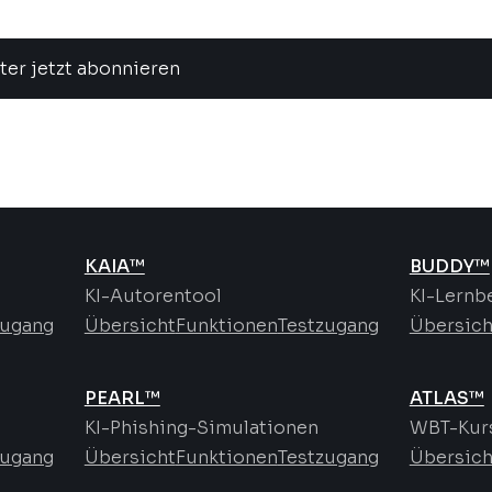
ter jetzt abonnieren
KAIA™
BUDDY™
KI-Autorentool
KI-Lernb
zugang
Übersicht
Funktionen
Testzugang
Übersich
PEARL™
ATLAS™
KI-Phishing-Simulationen
WBT-Kurs
zugang
Übersicht
Funktionen
Testzugang
Übersich