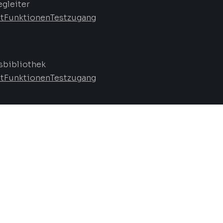
egleiter
t
Funktionen
Testzugang
bibliothek
t
Funktionen
Testzugang