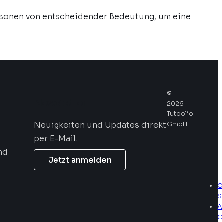
ersonen von entscheidender Bedeutung, um eine
©
Newsletter
2026
Tutoolio
Neuigkeiten und Updates direkt
GmbH
per E-Mail.
nd
Jetzt anmelden
C
S
A
G