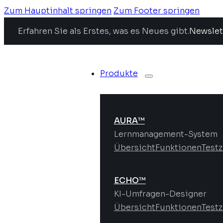
Zum Hauptinhalt springen
Zum Footer springen
Erfahren Sie als Erstes, was es Neues gibt.
Newslet
Produkte
AURA™
Lernmanagement-System
Übersicht
Funktionen
Test
ECHO™
KI-Umfragen-Designer
Übersicht
Funktionen
Test