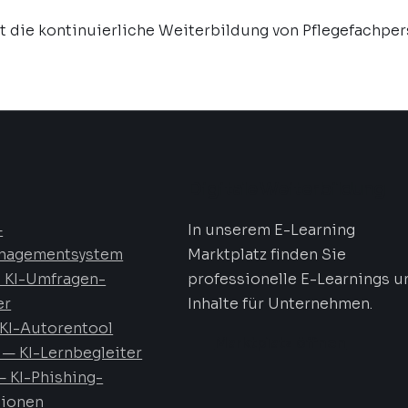
ist die kontinuierliche Weiterbildung von Pflegefachp
Digitale Weiterbildung
—
In unserem E-Learning
nagementsystem
Marktplatz finden Sie
 KI-Umfragen-
professionelle E-Learnings u
er
Inhalte für Unternehmen.
KI-Autorentool
Marktplatz öffnen
— KI-Lernbegleiter
 KI-Phishing-
tionen