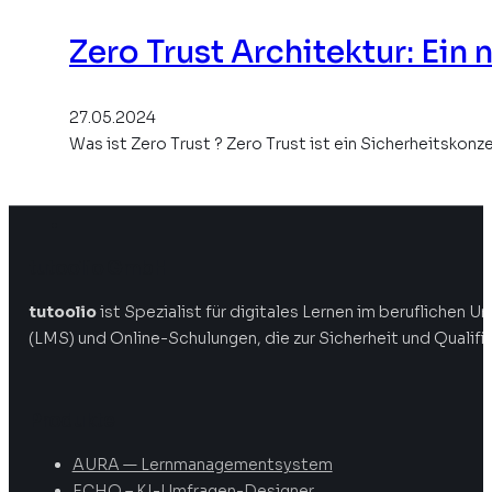
Zero Trust Architektur: Ein 
27.05.2024
Was ist Zero Trust ? Zero Trust ist ein Sicherheitskon
tutoolio GmbH
tutoolio
ist Spezialist für digitales Lernen im beruflichen
(LMS) und Online-Schulungen, die zur Sicherheit und Qualifi
Produkte
AURA — Lernmanagementsystem
ECHO – KI-Umfragen-Designer