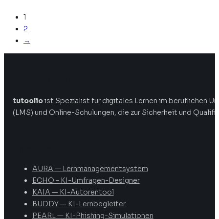
1
2
→
tutoolio GmbH
tutoolio
ist Spezialist für digitales Lernen im beruflichen
(LMS) und Online-Schulungen, die zur Sicherheit und Qualifi
Produkte
AURA — Lernmanagementsystem
ECHO – KI-Umfragen-Designer
KAIA — KI-Autorentool
BUDDY — KI-Lernbegleiter
PEARL — KI-Phishing-Simulationen