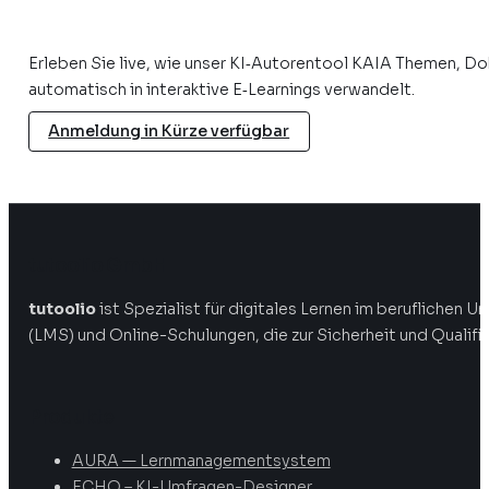
Erleben Sie live, wie unser KI‑Autorentool KAIA Themen, D
automatisch in interaktive E‑Learnings verwandelt.
Anmeldung in Kürze verfügbar
tutoolio GmbH
tutoolio
ist Spezialist für digitales Lernen im beruflichen
(LMS) und Online-Schulungen, die zur Sicherheit und Qualifi
Produkte
AURA — Lernmanagementsystem
ECHO – KI-Umfragen-Designer