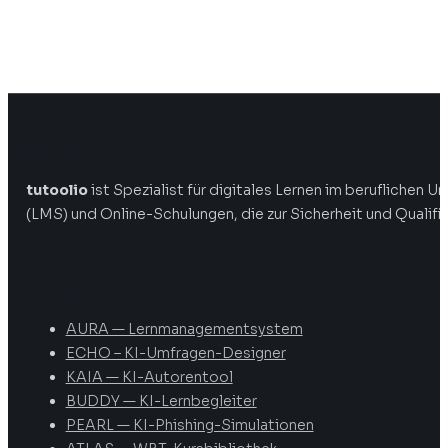
tutoolio GmbH
tutoolio
ist Spezialist für digitales Lernen im beruflichen
(LMS) und Online-Schulungen, die zur Sicherheit und Qualifi
Produkte
AURA — Lernmanagementsystem
ECHO – KI-Umfragen-Designer
KAIA — KI-Autorentool
BUDDY — KI-Lernbegleiter
PEARL — KI-Phishing-Simulationen